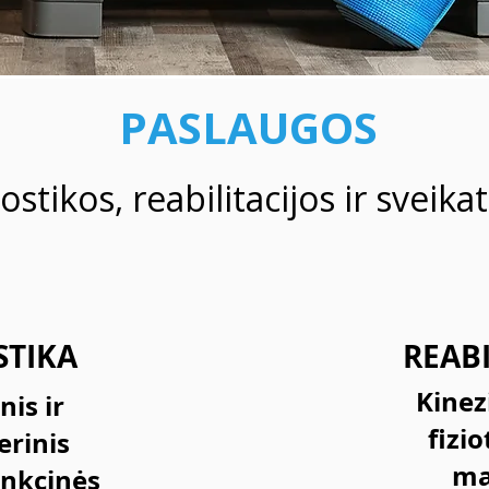
PASLAUGOS
ostikos, reabilitacijos ir svei
STIKA
REABI
Kinez
is ir
fizio
rinis
ma
funkcinės