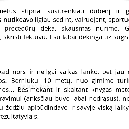
tus stipriai susitrenkiau dubenį ir gr
nutikdavo ilgiau sėdint, vairuojant, sportuo
os procedūrų dėka, skausmas nurimo. Ga
skristi lėktuvu. Esu labai dėkinga už sug
kad nors ir neilgai vaikas lanko, bet ja
ijos. Berniukui 10 metų, nuo gimimo turin
Gintarė Viltrakė
enos... Besimokant ir skaitant knygas mato
ravimui (anksčiau buvo labai nedrąsus), no
u žodžiu apibūdindavo ir savyje viską laiky
rezultatyviais.