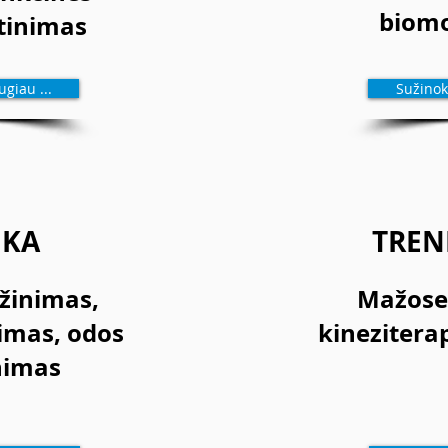
biomo
tinimas
giau ...
Sužinoki
IKA
TREN
žinimas,
Mažose
nimas,
odos
kinezitera
nimas