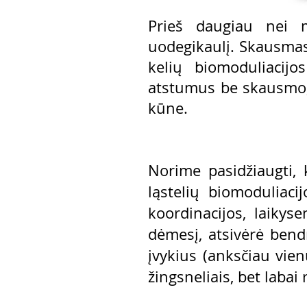
Prieš daugiau nei me
uodegikaulį. Skausmas 
kelių biomoduliacij
atstumus be skausmo, 
kūne.
Norime pasidžiaugti, 
ląstelių biomoduliac
koordinacijos, laikys
dėmesį, atsivėrė bend
įvykius (anksčiau vien
žingsneliais, bet labai 