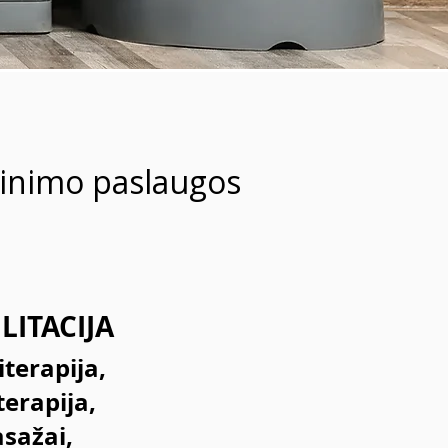
katinimo paslaugos
LITACIJA
iterapija,
terapija,
sažai,