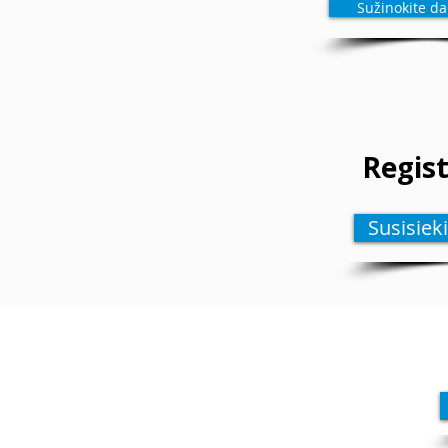
Sužinokite da
Regis
Susisiek