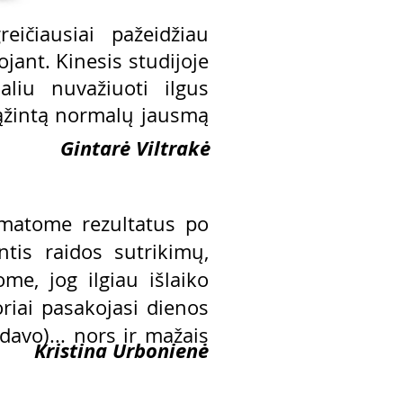
eičiausiai pažeidžiau
jant. Kinesis studijoje
liu nuvažiuoti ilgus
rąžintą normalų jausmą
Gintarė Viltrakė
u matome rezultatus po
tis raidos sutrikimų,
me, jog ilgiau išlaiko
riai pasakojasi dienos
davo)... nors ir mažais
Kristina Urbonienė