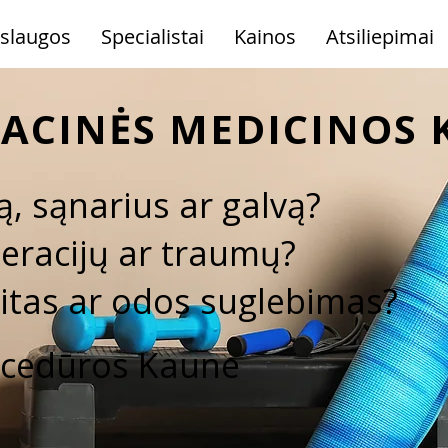
slaugos
Specialistai
Kainos
Atsiliepimai
ACINĖS MEDICINOS K
, sąnarius ar galvą?
eracijų ar traumų?
ulitas ar odos suglebimas?
ocedūros Kaune