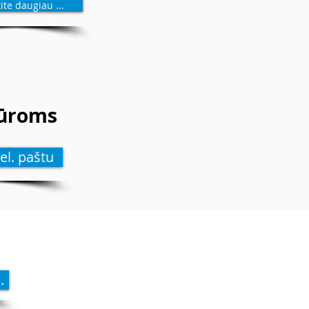
ite daugiau ...
dūroms
el. paštu
.