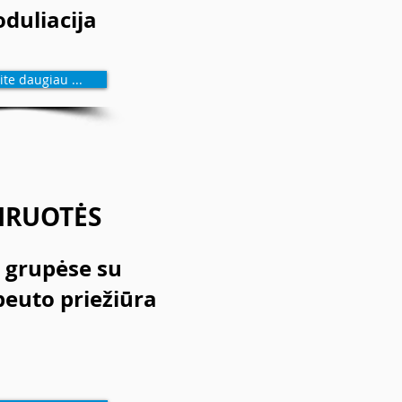
duliacija
te daugiau ...
IRUOTĖS
 grupėse su
peuto priežiūra