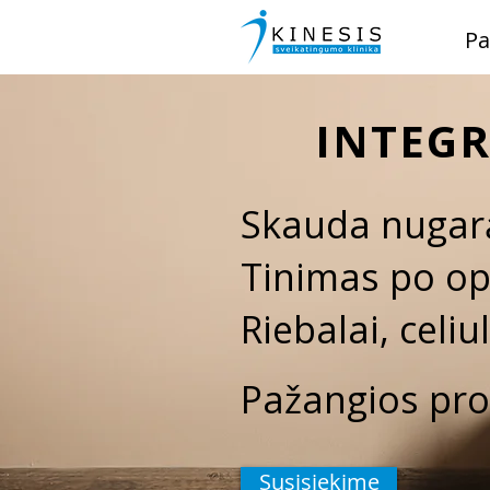
Pa
INTEGR
Skauda nugarą
Tinimas po op
Riebalai, celi
Pažangios pr
Susisiekime