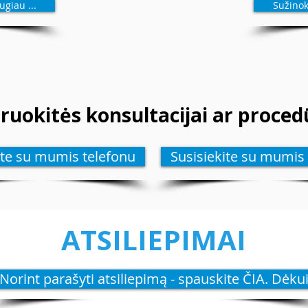
ugiau ...
Sužinok
truokitės konsultacijai ar proce
ite su mumis telefonu
Susisiekite su mumis 
ATSILIEPIMAI
Norint parašyti atsiliepimą - spauskite ČIA. Dėkui