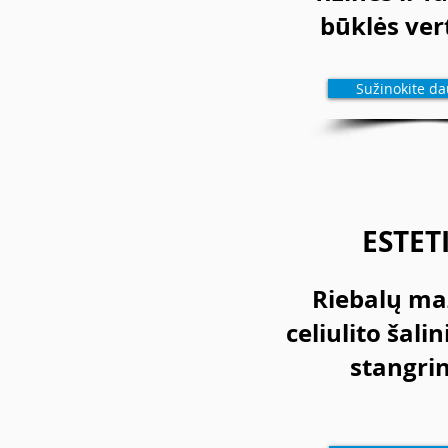
būklės ver
Sužinokite dau
ESTET
Riebalų ma
celiulito šali
stangri