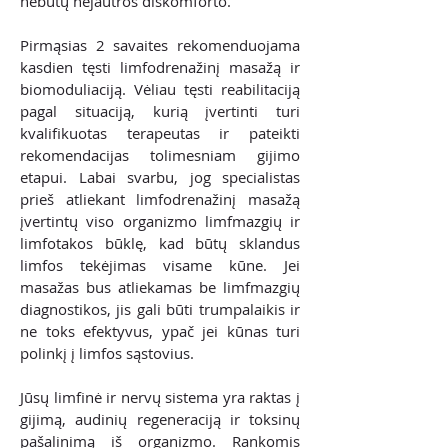
nebūtų nejautros diskomforto.
Pirmąsias 2 savaites rekomenduojama
kasdien tęsti limfodrenažinį masažą ir
biomoduliaciją. Vėliau tęsti reabilitaciją
pagal situaciją, kurią įvertinti turi
kvalifikuotas terapeutas ir pateikti
rekomendacijas tolimesniam gijimo
etapui. Labai svarbu, jog specialistas
prieš atliekant limfodrenažinį masažą
įvertintų viso organizmo limfmazgių ir
limfotakos būklę, kad būtų sklandus
limfos tekėjimas visame kūne. Jei
masažas bus atliekamas be limfmazgių
diagnostikos, jis gali būti trumpalaikis ir
ne toks efektyvus, ypač jei kūnas turi
polinkį į limfos sąstovius.
Jūsų limfinė ir nervų sistema yra raktas į
gijimą, audinių regeneraciją ir toksinų
pašalinimą iš organizmo. Rankomis