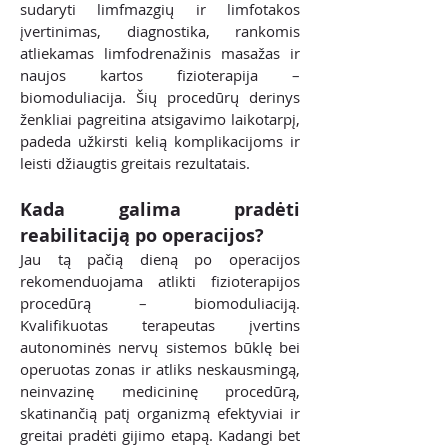
sudaryti limfmazgių ir limfotakos
įvertinimas, diagnostika, rankomis
atliekamas limfodrenažinis masažas ir
naujos kartos fizioterapija –
biomoduliacija. Šių procedūrų derinys
ženkliai pagreitina atsigavimo laikotarpį,
padeda užkirsti kelią komplikacijoms ir
leisti džiaugtis greitais rezultatais.
Kada galima pradėti
reabilitaciją po operacijos?
Jau tą pačią dieną po operacijos
rekomenduojama atlikti fizioterapijos
procedūrą – biomoduliaciją.
Kvalifikuotas terapeutas įvertins
autonominės nervų sistemos būklę bei
operuotas zonas ir atliks neskausmingą,
neinvazinę medicininę procedūrą,
skatinančią patį organizmą efektyviai ir
greitai pradėti gijimo etapą. Kadangi bet