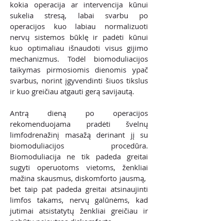
kokia operacija ar intervencija kūnui
sukelia stresą, labai svarbu po
operacijos kuo labiau normalizuoti
nervų sistemos būklę ir padėti kūnui
kuo optimaliau išnaudoti visus gijimo
mechanizmus. Todėl biomoduliacijos
taikymas pirmosiomis dienomis ypač
svarbus, norint įgyvendinti šiuos tikslus
ir kuo greičiau atgauti gerą savijautą.
Antrą dieną po operacijos
rekomenduojama pradėti švelnų
limfodrenažinį masažą derinant jį su
biomoduliacijos procedūra.
Biomoduliacija ne tik padeda greitai
sugyti operuotoms vietoms, ženkliai
mažina skausmus, diskomforto jausmą,
bet taip pat padeda greitai atsinaujinti
limfos takams, nervų galūnėms, kad
jutimai atsistatytų ženkliai greičiau ir