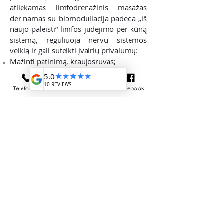
atliekamas limfodrenažinis masažas
derinamas su biomoduliacija padeda „iš
naujo paleisti“ limfos judėjimo per kūną
sistemą, reguliuoja nervų sistemos
veiklą ir gali suteikti įvairių privalumų:
Mažinti patinimą, kraujosruvas;
Šalinti skysčių perteklių ir medžiagų
apykaitos atliekas iš organizmo audinių;
Telefonas
El. paštas
Facebook
Padėti sumažinti skausmą ir
diskomfortą atsigavimo procese;
Sumažinti randų susidarymą
paskatinant gijimo reakcijas;
Ženkliai sutrumpinti nejautros laikotarpį
padedant atsistatyti nervų galūnėms;
Palaikyti atsipalaidavimą ir mažinti
stresą.
Derinant reabilitacijos procedūras
tarpusavyje pasiekiami greiti gijimo
rezultatai ir užkertamas kelias įvairioms